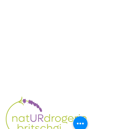
400 mg Weihrauch-Extrakt
(Boswellia Serrata) mit mind.
280 mg Boswelliasäure
Hinweise:
Nahrungsergänzungsmittel
stellen keinen Ersatz für eine
ausgewogene Ernährung dar
und die empfohlene
Tagesdosis sollte nicht
überschritten werden. Eine
abwechslungsreiche und
ausgewogene Ernährung
sowie eine gesunde
Lebensweise sind von großer