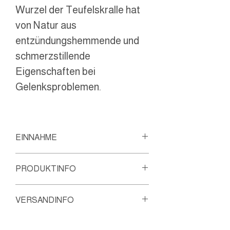
Wurzel der Teufelskralle hat
von Natur aus
entzündungshemmende und
schmerzstillende
Eigenschaften bei
Gelenksproblemen.
EINNAHME
Akut: 2x täglich 2 Kapseln mit
PRODUKTINFO
Wasser einnehmen
Chronisch: 2x täglich 1 Kapsel
Inhaltsstoffe:
VERSANDINFO
mit Wasser einnehmen
Pro Kapsel: 435mg
Teufelskrallenextrakt, davon
Dies ist ein Heilmittel und darf