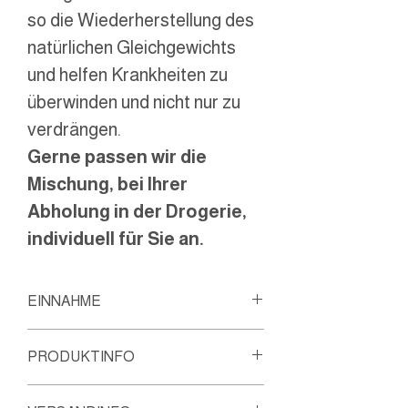
so die Wiederherstellung des
natürlichen Gleichgewichts
und helfen Krankheiten zu
überwinden und nicht nur zu
verdrängen.
Gerne passen wir die
Mischung, bei Ihrer
Abholung in der Drogerie,
individuell für Sie an.
EINNAHME
Akut Erwachsener
PRODUKTINFO
Stündlich 3 Sprühstösse in
den Mund sprühen.
Hinweise: