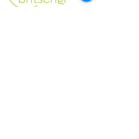
Kontakt
Natur Drogerie Britschgi
Gitschenstrasse 2
6460 Altdorf
info@naturdrogerie-britschgi.ch
041 870 17 80
Öffnungszeiten
Dienstag bis Freitag
08.30 - 12.00
Uhr
13.30 - 18.30
Uhr