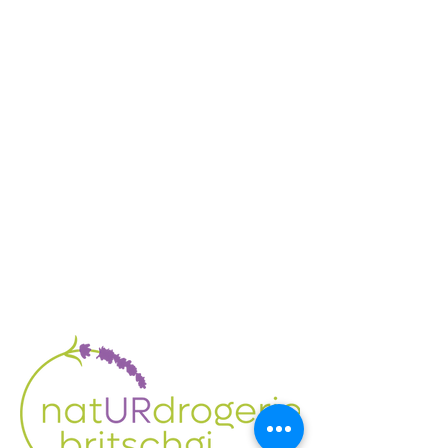
1.1mg Vit. B1
(Thiaminhydrochlorid, 1.5mg
Vit. B2 (Riboflavin), 15mg Vit.
B3 (Niacin), 1.6mg Vit. B6
(Pyridoxin), 100µg Vit. B9
(Folsäure), 1.5µg Vit. B12
(Cyanocobalamin),
Trägerstoff Maltodextrin,
Hydroxypropylmethylcellulos
e, Füllstoff mikrokristalline
Cellulose, Trennmittel mit
Magnesiumsalzen von
Speisefettsäuren, Trennmittel
Magnesiumtrisilicat.