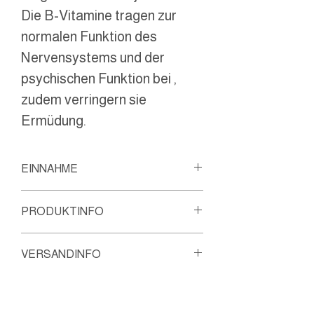
Die B-Vitamine tragen zur
normalen Funktion des
Nervensystems und der
psychischen Funktion bei ,
zudem verringern sie
Ermüdung.
EINNAHME
1x täglich 1 Kapsel morgens
PRODUKTINFO
vor dem Frühstück mit
Wasser einnehmen.
Inhaltsstoffe:
VERSANDINFO
100mg Sojalecithin (ohne
Gentechnik), 53mg
Dieser Artikel kann versendet
Magnesium (mg-Carbonat),
werden.